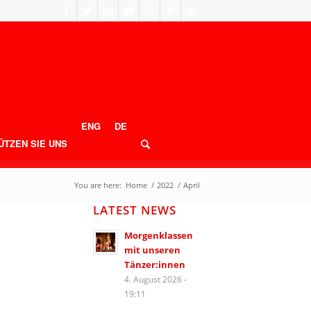
ENG
DE
ÜTZEN SIE UNS
You are here:
Home
/
2022
/
April
LATEST NEWS
Morgenklassen
mit unseren
Tänzer:innen
4. August 2026 -
19:11