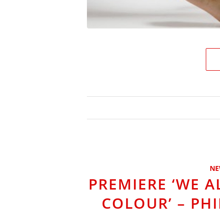
NE
PREMIERE ‘WE A
COLOUR’ – P