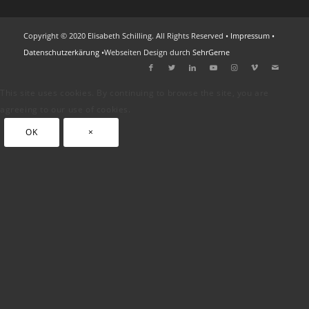
Copyright © 2020 Elisabeth Schilling. All Rights Reserved •
Impressum
•
Datenschutzerkärung
•Webseiten Design durch
SehrGerne
This site uses cookies. By continuing to browse the site, you are
agreeing to our use of cookies.
OK
×