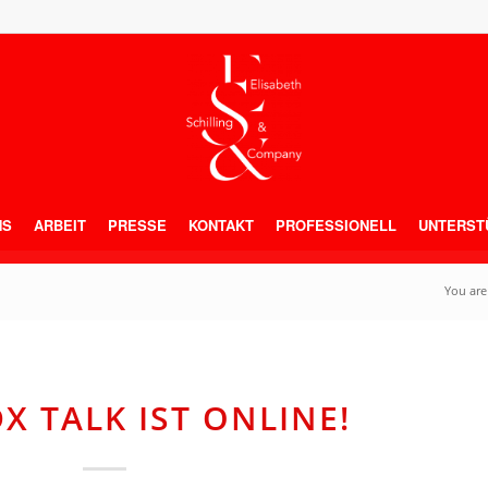
NS
ARBEIT
PRESSE
KONTAKT
PROFESSIONELL
UNTERST
You are
X TALK IST ONLINE!