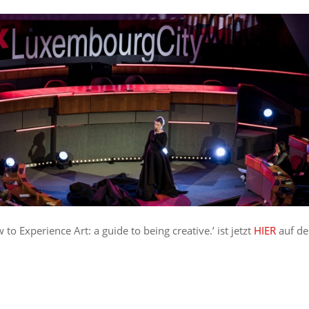
to Experience Art: a guide to being creative.’ ist jetzt
HIER
auf de