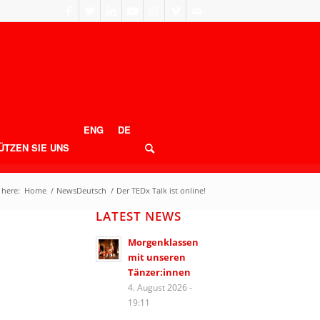
ENG
DE
ÜTZEN SIE UNS
 here:
Home
/
NewsDeutsch
/
Der TEDx Talk ist online!
LATEST NEWS
Morgenklassen
mit unseren
Tänzer:innen
4. August 2026 -
19:11