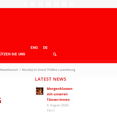
ENG
DE
ÜTZEN SIE UNS
NewsDeutsch
/
Mood(s) im Grand Théâtre Luxembourg
LATEST NEWS
Morgenklassen
mit unseren
G
Tänzer:innen
4. August 2026 -
19:11