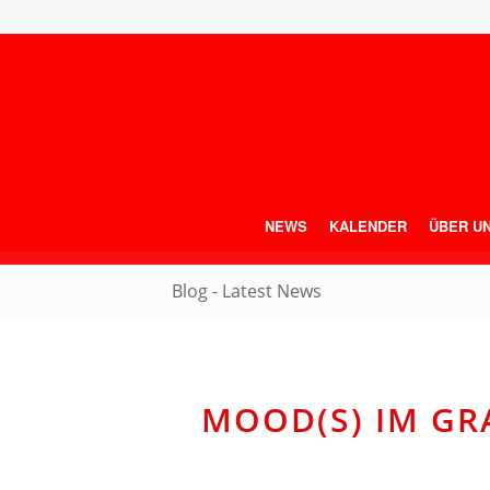
NEWS
KALENDER
ÜBER U
Blog - Latest News
MOOD(S) IM G