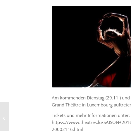
Am kommenden Dienstag (29.11.) und Mi
Grand Théâtre in Luxembourg auftrete
Première von ‘A
Tickets und mehr Informationen unter:
dancing Archive’ in
httpss://www.theatres.lu/SAISON+2
Amsterdam
20002116.html