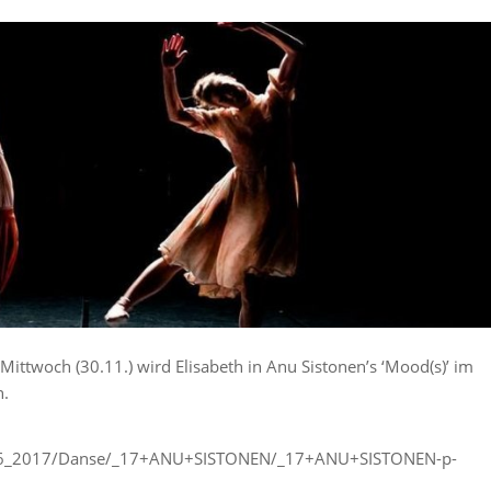
ttwoch (30.11.) wird Elisabeth in Anu Sistonen’s ‘Mood(s)’ im
n.
016_2017/Danse/_17+ANU+SISTONEN/_17+ANU+SISTONEN-p-