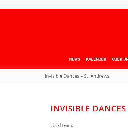
NEWS
KALENDER
ÜBER U
Invisible Dances – St. Andrews
INVISIBLE DANCES
Local team: