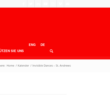
ENG
DE
ÜTZEN SIE UNS
here:
Home
/
Kalender
/
Invisible Dances – St. Andrews