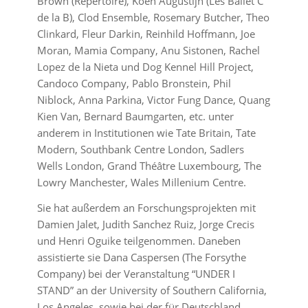
Brown (Repertoire), Koen Augustijn (Les Ballet C
de la B), Clod Ensemble, Rosemary Butcher, Theo
Clinkard, Fleur Darkin, Reinhild Hoffmann, Joe
Moran, Mamia Company, Anu Sistonen, Rachel
Lopez de la Nieta und Dog Kennel Hill Project,
Candoco Company, Pablo Bronstein, Phil
Niblock, Anna Parkina, Victor Fung Dance, Quang
Kien Van, Bernard Baumgarten, etc. unter
anderem in Institutionen wie Tate Britain, Tate
Modern, Southbank Centre London, Sadlers
Wells London, Grand Théâtre Luxembourg, The
Lowry Manchester, Wales Millenium Centre.
Sie hat außerdem an Forschungsprojekten mit
Damien Jalet, Judith Sanchez Ruiz, Jorge Crecis
und Henri Oguike teilgenommen. Daneben
assistierte sie Dana Caspersen (The Forsythe
Company) bei der Veranstaltung “UNDER I
STAND” an der University of Southern California,
Los Angeles, sowie bei der für Deutschland