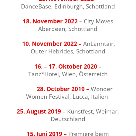
DanceBase,
Edinburgh, Schottland
⠀⠀⠀⠀⠀⠀⠀⠀⠀⠀⠀⠀
18. November 2022 –
City Moves
Aberdeen, Schottland
⠀⠀⠀⠀⠀⠀⠀⠀⠀⠀⠀⠀
10
. November 2022 –
AnLanntair,
Outer Hebrides, Schottland
16. – 17. Oktober 2020 –
Tanz*Hotel, Wien, Österreich
⠀⠀⠀⠀⠀⠀⠀⠀⠀⠀⠀⠀
28. October 2019
–
Wonder
Women Festival, Lucca, Italien
⠀⠀⠀⠀⠀⠀⠀⠀⠀⠀⠀⠀
25. August 2019 –
Kunstfest, Weimar,
Deutschland
⠀⠀⠀⠀⠀⠀⠀⠀⠀⠀⠀⠀
15. Juni 2019 –
Premiere beim