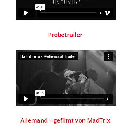
Probetrailer
Allemand – gefilmt von MadTrix