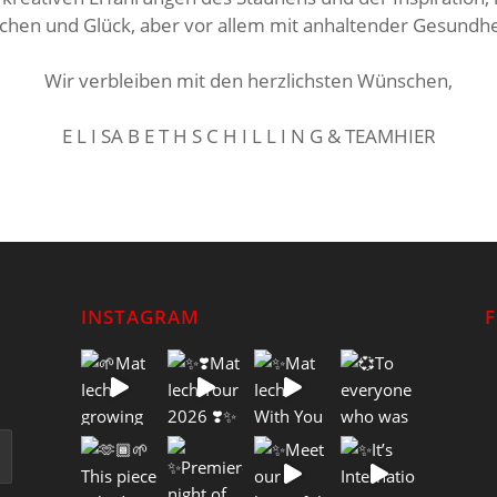
chen und Glück, aber vor allem mit anhaltender Gesundhe
⠀⠀⠀⠀⠀⠀⠀⠀⠀⠀⠀⠀
Wir verbleiben mit den herzlichsten Wünschen,
⠀⠀⠀⠀⠀⠀⠀⠀⠀⠀⠀⠀
E L I SA B E T H S C H I L L I N G & TEAMHIER
INSTAGRAM