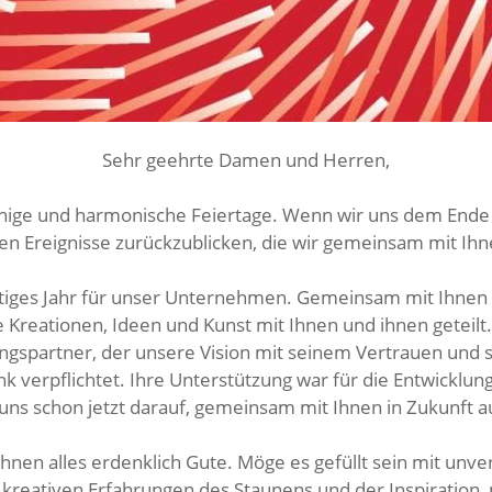
Sehr geehrte Damen und Herren,
⠀⠀⠀⠀⠀⠀⠀⠀⠀⠀⠀⠀
uhige und harmonische Feiertage. Wenn wir uns dem Ende 
hen Ereignisse zurückzublicken, die wir gemeinsam mit Ihne
⠀⠀⠀⠀⠀⠀⠀⠀⠀⠀⠀⠀
htiges Jahr für unser Unternehmen. Gemeinsam mit Ihnen 
 Kreationen, Ideen und Kunst mit Ihnen und ihnen geteilt.
ungspartner, der unsere Vision mit seinem Vertrauen und
k verpflichtet. Ihre Unterstützung war für die Entwicklun
 uns schon jetzt darauf, gemeinsam mit Ihnen in Zukunft a
⠀⠀⠀⠀⠀⠀⠀⠀⠀⠀⠀⠀
hnen alles erdenklich Gute. Möge es gefüllt sein mit un
 kreativen Erfahrungen des Staunens und der Inspiration,