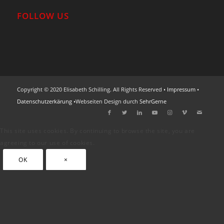
FOLLOW US
Copyright © 2020 Elisabeth Schilling. All Rights Reserved •
Impressum
•
Datenschutzerkärung
•Webseiten Design durch
SehrGerne
This site uses cookies. By continuing to browse the site, you are
agreeing to our use of cookies.
OK
×