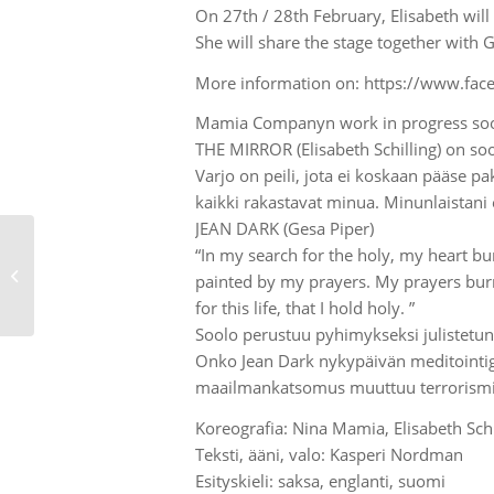
On 27th / 28th February, Elisabeth wil
She will share the stage together with G
More information on: https://www.f
Mamia Companyn work in progress soo
THE MIRROR (Elisabeth Schilling) on so
Varjo on peili, jota ei koskaan pääse pa
kaikki rakastavat minua. Minunlaistani e
JEAN DARK (Gesa Piper)
“In my search for the holy, my heart bur
Impressing the Grand
painted by my prayers. My prayers bur
Duke in London
for this life, that I hold holy. ”
Soolo perustuu pyhimykseksi julistetu
Onko Jean Dark nykypäivän meditointi
maailmankatsomus muuttuu terrorismik
Koreografia: Nina Mamia, Elisabeth Schi
Teksti, ääni, valo: Kasperi Nordman
Esityskieli: saksa, englanti, suomi