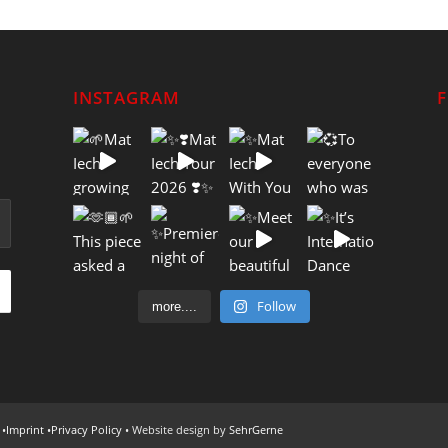
INSTAGRAM
Follow
more....
 •
Imprint
•
Privacy Policy
• Website design by
SehrGerne