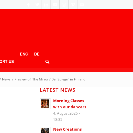
ENG
DE
ORT US
/
News
/
Preview of ‘The Mirror / Der Spiegel’ in Finland
LATEST NEWS
Morning Classes
with our dancers
N
4. August 2026 -
18:35
New Creations