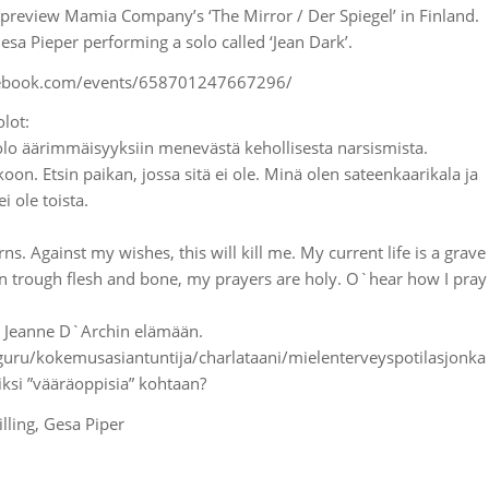
l preview Mamia Company’s ‘The Mirror / Der Spiegel’ in Finland.
esa Pieper performing a solo called ‘Jean Dark’.
acebook.com/events/658701247667296/
lot:
olo äärimmäisyyksiin menevästä kehollisesta narsismista.
koon. Etsin paikan, jossa sitä ei ole. Minä olen sateenkaarikala ja
i ole toista.
ns. Against my wishes, this will kill me. My current life is a grave
n trough flesh and bone, my prayers are holy. O`hear how I pray
n Jeanne D`Archin elämään.
guru/
kokemusasiantuntija/
charlataani/mielenterveysp
otilasjonka
si ”vääräoppisia” kohtaan?
lling, Gesa Piper