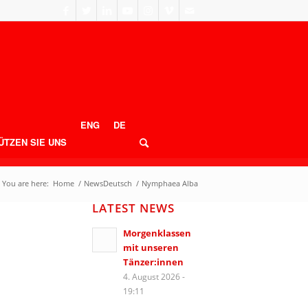
ENG
DE
ÜTZEN SIE UNS
You are here:
Home
/
NewsDeutsch
/
Nymphaea Alba
LATEST NEWS
Morgenklassen
mit unseren
Tänzer:innen
4. August 2026 -
19:11