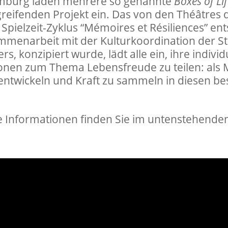
emburg laden mehrere so genannte
Boxes of Li
eifenden Projekt ein. Das von den Théâtres de 
pielzeit-Zyklus “Mémoires et Résiliences” en
usammenarbeit mit der Kulturkoordination der
rs, konzipiert wurde, lädt alle ein, ihre indivi
ionen
zum Thema Lebensfreude zu teilen: als M
ntwickeln und Kraft zu sammeln in diesen be
e Informationen finden Sie im untenstehenden