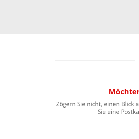
Möchten
Zögern Sie nicht, einen Blick
Sie eine Postk
⠀⠀⠀⠀⠀⠀⠀⠀⠀⠀⠀⠀