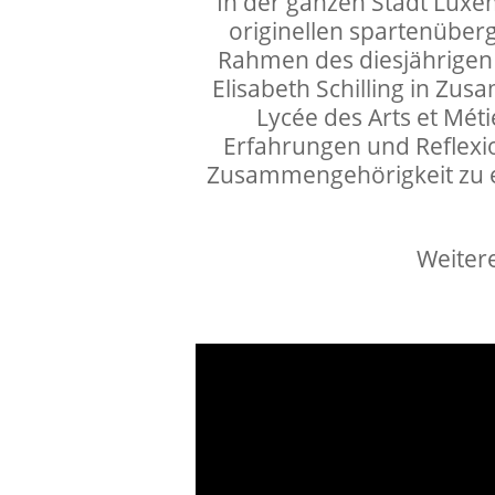
In der ganzen Stadt Lux
originellen spartenübergr
Rahmen des diesjährigen S
Elisabeth Schilling in Z
Lycée des Arts et Métie
Erfahrungen und
Reflex
Zusammengehörigkeit zu e
⠀⠀⠀⠀⠀⠀⠀⠀⠀⠀⠀⠀
Weiter