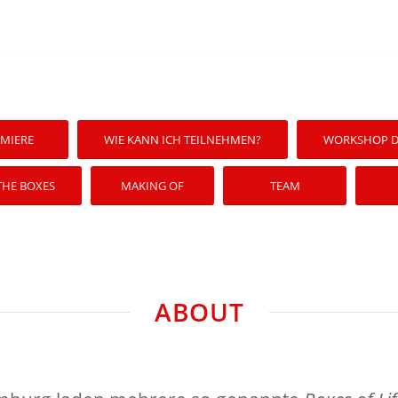
MIERE
WIE KANN ICH TEILNEHMEN?
WORKSHOP D
THE BOXES
MAKING OF
TEAM
ABOUT