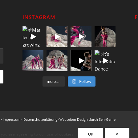
INSTAGRAM
Follow
more....
 •
Impressum
•
Datenschutzerkärung
•Webseiten Design durch
SehrGerne
, you are agreeing to our use of cookies.
OK
×