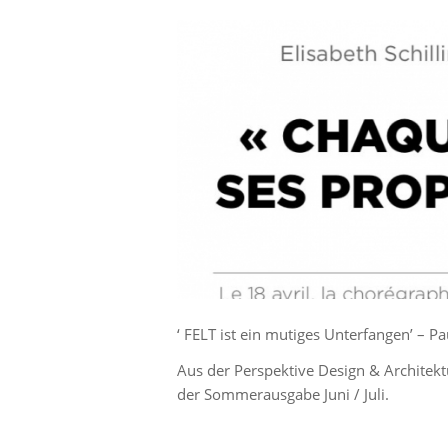
‘ FELT ist ein mutiges Unterfangen’ – P
Aus der Perspektive Design & Archite
der Sommerausgabe Juni / Juli.