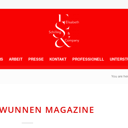
NS
ARBEIT
PRESSE
KONTAKT
PROFESSIONELL
UNTERST
You are her
M WUNNEN MAGAZINE