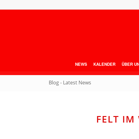
NEWS
KALENDER
ÜBER U
Blog - Latest News
FELT I