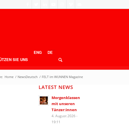
ENG
DE
ÜTZEN SIE UNS
e:
Home
/
NewsDeutsch
/
FELT im WUNNEN Magazine
LATEST NEWS
Morgenklassen
mit unseren
Tänzer:innen
4. August 2026 -
19:11