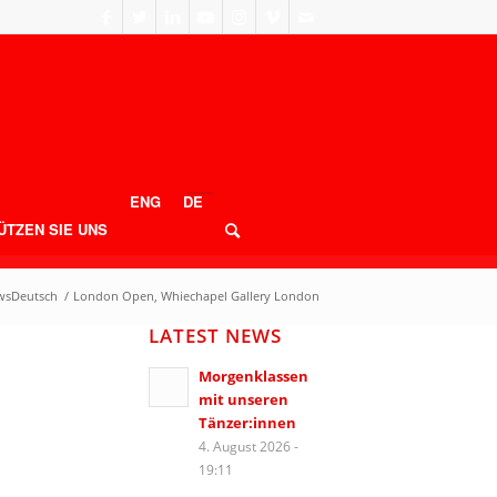
ENG
DE
ÜTZEN SIE UNS
wsDeutsch
/
London Open, Whiechapel Gallery London
LATEST NEWS
Morgenklassen
mit unseren
Tänzer:innen
4. August 2026 -
19:11