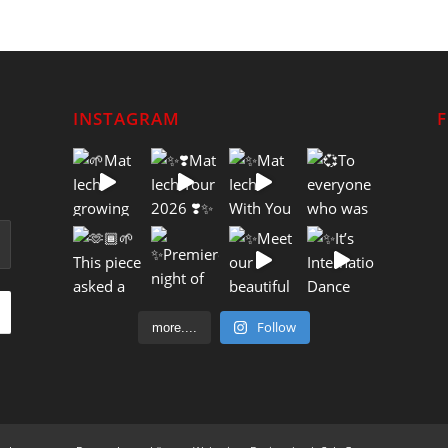
INSTAGRAM
Follow
more....