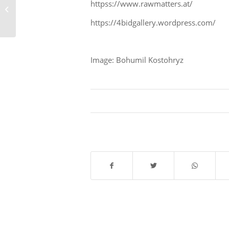
httpss://www.rawmatters.at/
SIXFOLD in der ARD /
Saarländischer
https://4bidgallery.wordpress.com/
Rundfunk
Image: Bohumil Kostohryz