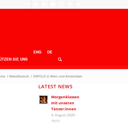
ENG
DE
ÜTZEN SIE UNS
ome
/
NewsDeutsch
/
SIXFOLD in Wien und Amsterdam
LATEST NEWS
Morgenklassen
mit unseren
Tänzer:innen
4. August 2026 -
19:11