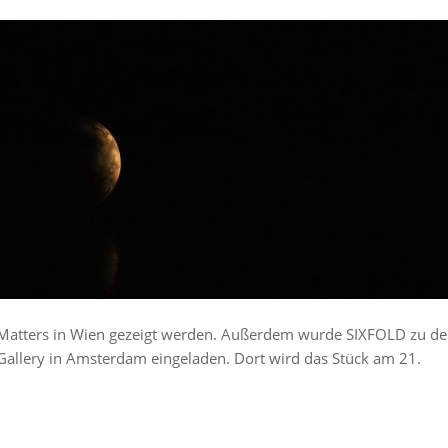
Matters in Wien gezeigt werden. Außerdem wurde SIXFOLD zu de
 Gallery in Amsterdam eingeladen. Dort wird das Stück am 21.