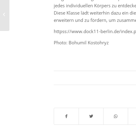
jedes individuellen Körpers zu entdecken
STADTKÖRPER bei
Diese Klasse lädt weiterhin dazu ein 
Kaleidoscopic Arts in
erweitern und zu fördern, um zusammen
London
httpss://www.dock11-berlin.de/index.p
Photo: Bohumil Kostohryz