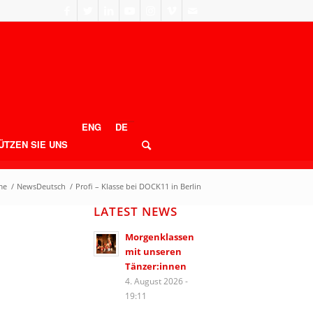
ENG
DE
ÜTZEN SIE UNS
me
/
NewsDeutsch
/
Profi – Klasse bei DOCK11 in Berlin
LATEST NEWS
Morgenklassen
mit unseren
Tänzer:innen
4. August 2026 -
19:11