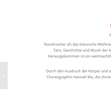
Nussknacker als das klassische Weihnach
Tanz, Geschichte und Musik des M
Herausgekommen ist ein weihnachtli
Kollaboration mit
Durch den Ausdruck der Körper und al
Tonkünstler William ‘Bil
Choreographin Hannah Ma, die chines
Wa’ Costa (2014)