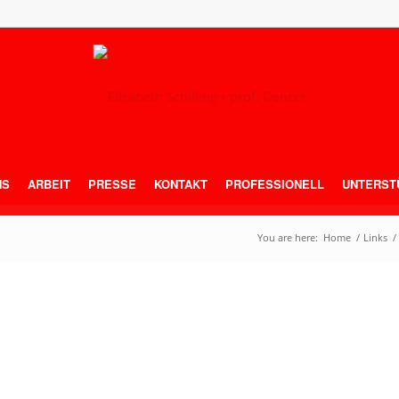
NS
ARBEIT
PRESSE
KONTAKT
PROFESSIONELL
UNTERST
You are here:
Home
/
Links
/