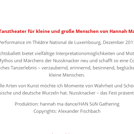
Tanztheater für kleine und große Menschen von Hannah M
Performance im Théâtre National de Luxembourg, Dezember 201
tsballett bietet vielfältige Interpretationsmöglichkeiten und Motiv
ythos und Märchens der Nussknacker neu und schafft so eine Colla
ches Tanzerlebnis – verzaubernd, erinnernd, besinnend, beglüc
kleine Menschen.
le Arten von Kunst möchte ich Momente von Wahrheit und Schönh
ische und deutsche Wurzeln hat. Nussknacker – das Fest präsenti
Produktion: hannah ma dance/HAN SúN Gathering
Copyrights: Alexander Fischbach