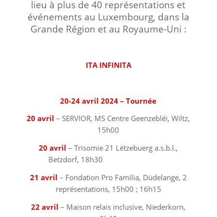
lieu à plus de 40 représentations et
événements au Luxembourg, dans la
Grande Région et au Royaume-Uni :
⠀⠀⠀⠀⠀⠀⠀⠀⠀⠀⠀⠀
ITA INFINITA
⠀⠀⠀⠀⠀⠀⠀⠀⠀⠀⠀⠀
20-24 avril 2024 – Tournée
20 avril
– SERVIOR, MS Centre Geenzebléi, Wiltz,
15h00
20 avril
– Trisomie 21 Lëtzebuerg a.s.b.l.,
Betzdorf, 18h30 ⠀⠀⠀⠀⠀⠀⠀⠀⠀⠀⠀⠀
21 avril
– Fondation Pro Familia, Düdelange, 2
représentations, 15h00 ; 16h15
22 avril
– Maison relais inclusive, Niederkorn,