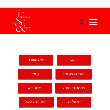
Please set a mobile device fallback image for this video in
your wordpress backend
À PROPOS
TALKS
TOUR
TOURS PASSÉS
ATELIERS
PUBLICATIONS
SYMPOSIUMS
PRÉSENT