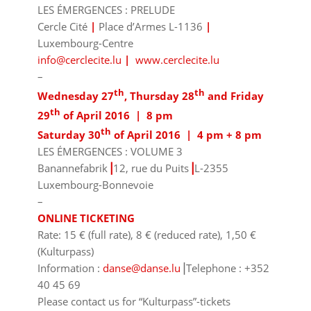
LES ÉMERGENCES : PRELUDE
Cercle Cité
|
Place d’Armes L-1136
|
Luxembourg-Centre
info@cerclecite.lu
|
www.cerclecite.lu
–
th
th
Wednesday 27
, Thursday 28
and Friday
th
29
of April 2016 | 8 pm
th
Saturday 30
of April 2016 | 4 pm + 8 pm
LES ÉMERGENCES : VOLUME 3
Banannefabrik
⎥
12, rue du Puits
⎥
L-2355
Luxembourg-Bonnevoie
–
ONLINE TICKETING
Rate: 15 € (full rate), 8 € (reduced rate), 1,50 €
(Kulturpass)
Information :
danse@danse.lu
⎥Telephone : +352
40 45 69
Please contact us for “Kulturpass”-tickets