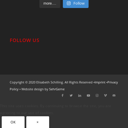
Follow
more....
FOLLOW US
Copyright © 2020 Elisabeth Schilling. All Rights Reserved •
Imprint
•
Privacy
Policy
• Website design by
SehrGerne
This site uses cookies. By continuing to browse the site, you are
agreeing to our use of cookies.
OK
×