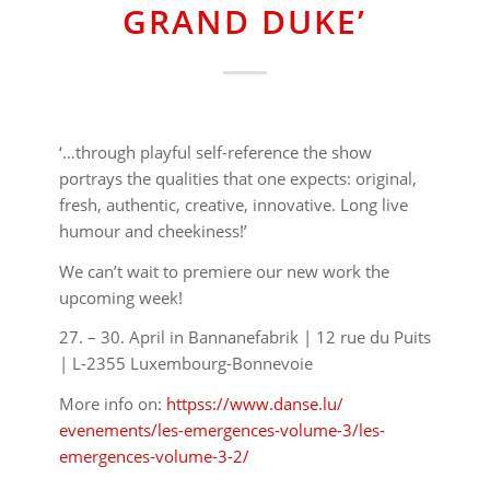
GRAND DUKE’
‘…through playful self-reference the show
portrays the qualities that one expects: original,
fresh, authentic, creative, innovative. Long live
humour and cheekiness!’
We can’t wait to premiere our new work the
upcoming week!
27. – 30. April in
Bannanefabrik | 12 rue du Puits
| L-2355 Luxembourg-Bonnevoie
More info on:
httpss://www.danse.lu/
evenements/
les-emergences-volume-3/
les-
emergences-volume-3-2/