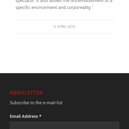
spectator. It also allows the dis/embodiment of a
specific environment and corporeality.‘
9. APRIL 2016
NEWSLETTER
Subscribe to the e-mail-list
Email Address
*